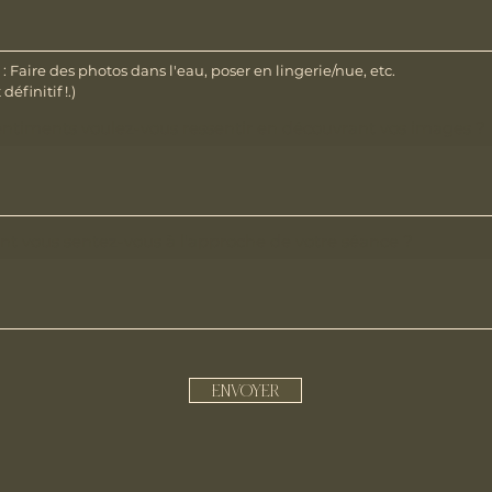
: Faire des photos dans l'eau, poser en lingerie/nue, etc.
définitif !.)
entiments voulez-vous ressentir en découvrant vos images ?
 vous sentez-vous à l'approche de votre séance ?
ENVOYER