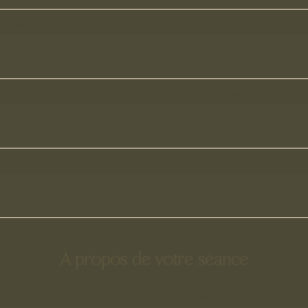
 se déroule votre grossesse, comment te sens-tu ?
elation avais-tu envers ton corps avant la grossesse ?
tenant, comment vis-tu la transformation de ton corps ?
À propos de votre séance
i voulez-vous faire une séance grossesse ?