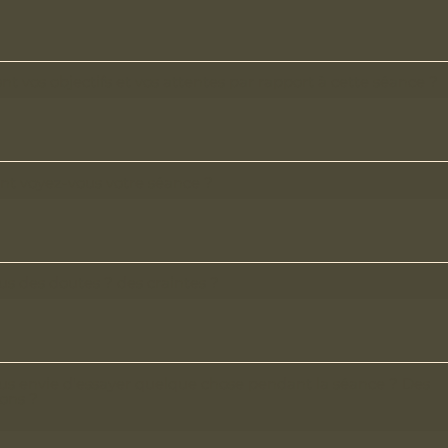
nt vos objectifs et vos attentes par rapport à cette séance ?
 voyez-vous votre séance ?
s des doutes ? des craintes ?
us envie d'essayer quelque chose pendant la séance ? Des
ions ?