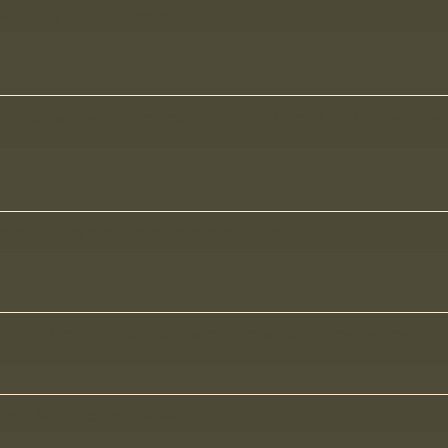
 sont vos valeurs communes
ont vos centre d'intérêt commun ? Qu'aimez vous faire ens
 moi votre histoire en quelques lignes :
-il une infomation vous concernant que vous aimeriez me
ttre ?
our définir ta grossesse :