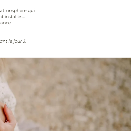
e atmosphère qui
t installés…
éance.
t le jour J.