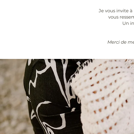
Je vous invite 
vous ressem
Un in
Merci de me