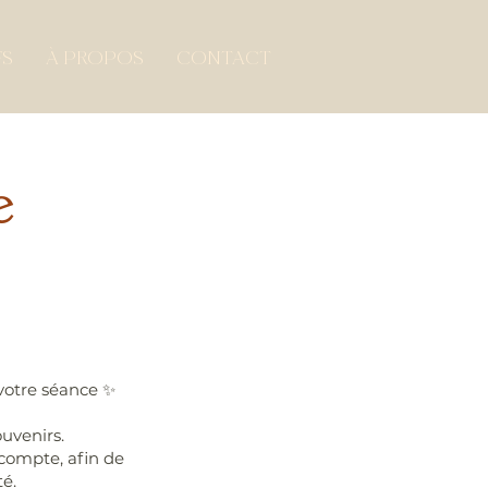
FS
À PROPOS
CONTACT
e
 votre séance ✨
uvenirs.
 compte, afin de
té.